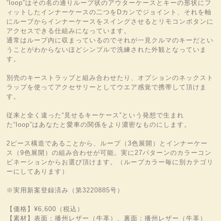
“loop”はその名の通りループ状のアウターケースとキーの形状にフ
ィットしたインナーケースの二つをDカンでジョイント、それを軸
にループからインナーケースをスイングさせるとリモコンボタンに
アクセスできる仕組みになっています。
通常はループ内に収まっているのでそれが一見クルマのキーだとい
うことがわからないほどシンプルで洗練された外観となっていま
す。
別売のキーストラップと組み合わせたり、オプションのネックスト
ラップを使ってアクセサリーとしてウエア感覚で携帯して頂けま
す。
従来と全く違った“見せるキーケース”という発想で生まれ
た“loop”はあなたと愛車の関係をより濃密なものにします。
2ピース構造であることから、ループ（3色展開）とインナーケー
ス（9色展開）の組み合わせが可能。実に27パターンのカラーコン
ビネーションからお選び頂けます。（ループカラー毎に別カテゴリ
ーにしてあります）
※実用新案登録済み（第3220885号）
【価格】¥6,600（税込）
【素材】表面：播州レザー（牛革）、裏面：播州レザー（牛革）