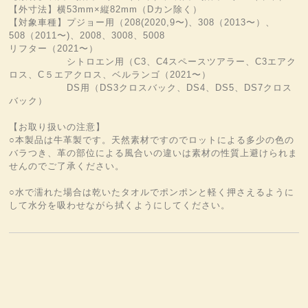
【外寸法】横53mm×縦82mm（Dカン除く）
【対象車種】プジョー用（208(2020,9〜)、308（2013〜）、
508（2011〜)、2008、3008、5008
リフター（2021〜）
シトロエン用（C3、C4スペースツアラー、C3エアク
ロス、C５エアクロス、ベルランゴ（2021〜）
DS用（DS3クロスバック、DS4、DS5、DS7クロス
バック）
【お取り扱いの注意】
○本製品は牛革製です。天然素材ですのでロットによる多少の色の
バラつき、革の部位による風合いの違いは素材の性質上避けられま
せんのでご了承ください。
○水で濡れた場合は乾いたタオルでポンポンと軽く押さえるように
して水分を吸わせながら拭くようにしてください。