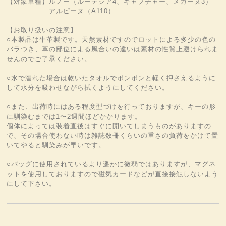
【対象車種】ルノー（ルーテシア4、キャプチャー、メガーヌ3）
アルピーヌ（A110）
【お取り扱いの注意】
○本製品は牛革製です。天然素材ですのでロットによる多少の色の
バラつき、革の部位による風合いの違いは素材の性質上避けられま
せんのでご了承ください。
○水で濡れた場合は乾いたタオルでポンポンと軽く押さえるように
して水分を吸わせながら拭くようにしてください。
○また、出荷時にはある程度型づけを行っておりますが、キーの形
に馴染むまでは1〜2週間ほどかかります。
個体によっては装着直後はすぐに開いてしまうものがありますの
で、その場合使わない時は雑誌数冊くらいの重さの負荷をかけて置
いてやると馴染みが早いです。
○バッグに使用されているより遥かに微弱ではありますが、マグネ
ットを使用しておりますので磁気カードなどが直接接触しないよう
にして下さい。