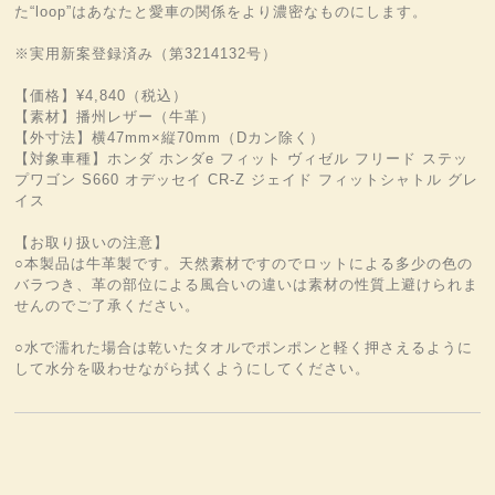
た“loop”はあなたと愛車の関係をより濃密なものにします。
※実用新案登録済み（第3214132号）
【価格】¥4,840（税込）
【素材】播州レザー（牛革）
【外寸法】横47mm×縦70mm（Dカン除く）
【対象車種】ホンダ ホンダe フィット ヴィゼル フリード ステッ
プワゴン S660 オデッセイ CR-Z ジェイド フィットシャトル グレ
イス
【お取り扱いの注意】
○本製品は牛革製です。天然素材ですのでロットによる多少の色の
バラつき、革の部位による風合いの違いは素材の性質上避けられま
せんのでご了承ください。
○水で濡れた場合は乾いたタオルでポンポンと軽く押さえるように
して水分を吸わせながら拭くようにしてください。