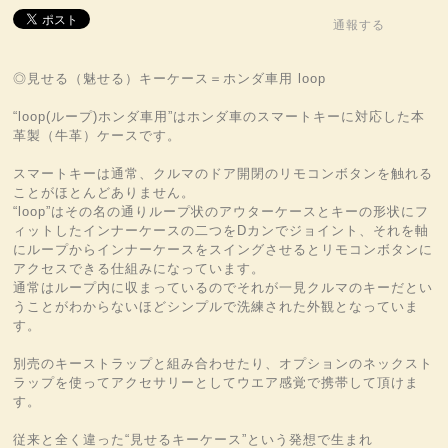
通報する
◎見せる（魅せる）キーケース＝ホンダ車用 loop
“loop(ループ)ホンダ車用”はホンダ車のスマートキーに対応した本
革製（牛革）ケースです。
スマートキーは通常、クルマのドア開閉のリモコンボタンを触れる
ことがほとんどありません。
“loop”はその名の通りループ状のアウターケースとキーの形状にフ
ィットしたインナーケースの二つをDカンでジョイント、それを軸
にループからインナーケースをスイングさせるとリモコンボタンに
アクセスできる仕組みになっています。
通常はループ内に収まっているのでそれが一見クルマのキーだとい
うことがわからないほどシンプルで洗練された外観となっていま
す。
別売のキーストラップと組み合わせたり、オプションのネックスト
ラップを使ってアクセサリーとしてウエア感覚で携帯して頂けま
す。
従来と全く違った“見せるキーケース”という発想で生まれ