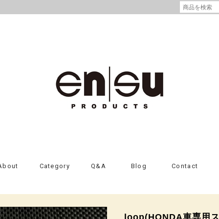
About
Category
Q&A
Blog
Contact
loop(HONDA車専用