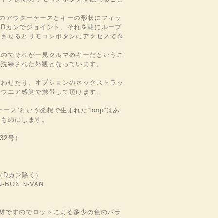
プ状のアウターケースとキーの形状にフィッ
をDカンでジョイント、それを軸にループ
グさせるとリモコンボタンにアクセスでき
るのでそれが一見クルマのキーだというこ
で洗練された外観となっています。
合わせたり、オプションのネックストラッ
てウエア感覚で携帯して頂けます。
ース”という発想で生まれた“loop”はあ
なものにします。
32号）
m（Dカン除く）
-BOX N-VAN
材ですのでロットによる多少の色のバラ