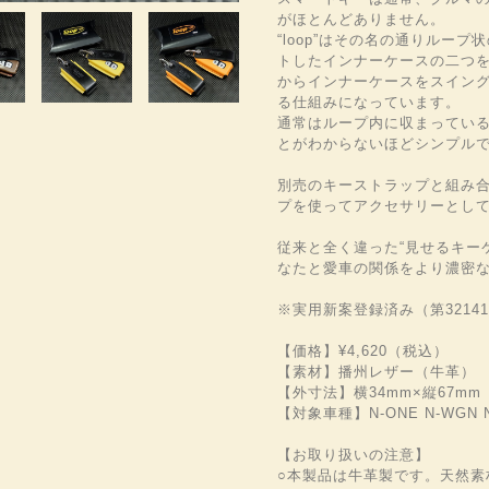
がほとんどありません。
“loop”はその名の通りルー
トしたインナーケースの二つ
からインナーケースをスイン
る仕組みになっています。
通常はループ内に収まってい
とがわからないほどシンプル
別売のキーストラップと組み
プを使ってアクセサリーとし
従来と全く違った“見せるキーケ
なたと愛車の関係をより濃密
※実用新案登録済み（第32141
【価格】¥4,620（税込）
【素材】播州レザー（牛革）
【外寸法】横34mm×縦67m
【対象車種】N-ONE N-WGN N
【お取り扱いの注意】
○本製品は牛革製です。天然素