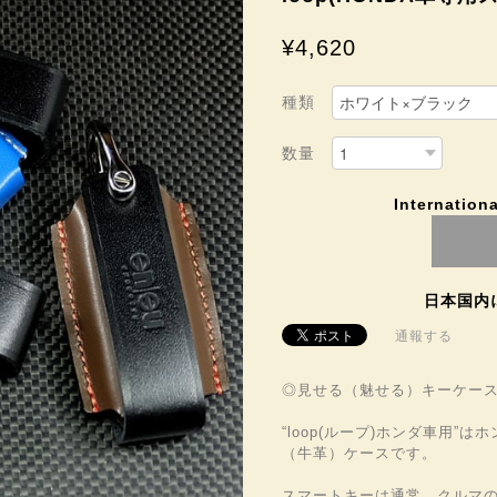
¥4,620
種類
数量
Internationa
日本国内
通報する
◎見せる（魅せる）キーケース＝
“loop(ループ)ホンダ車用
（牛革）ケースです。
スマートキーは通常、クルマ