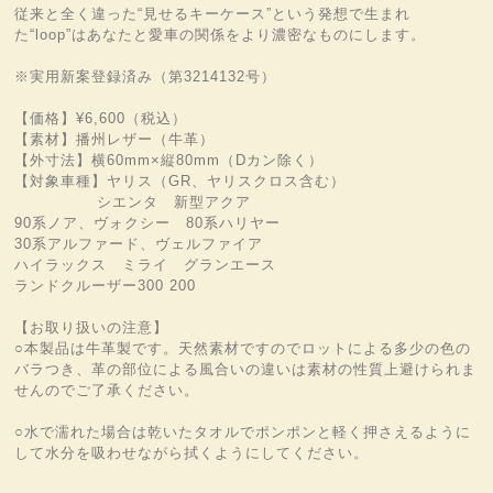
従来と全く違った“見せるキーケース”という発想で生まれ
た“loop”はあなたと愛車の関係をより濃密なものにします。
※実用新案登録済み（第3214132号）
【価格】¥6,600（税込）
【素材】播州レザー（牛革）
【外寸法】横60mm×縦80mm（Dカン除く）
【対象車種】ヤリス（GR、ヤリスクロス含む）
シエンタ 新型アクア
90系ノア、ヴォクシー 80系ハリヤー
30系アルファード、ヴェルファイア
ハイラックス ミライ グランエース
ランドクルーザー300 200
【お取り扱いの注意】
○本製品は牛革製です。天然素材ですのでロットによる多少の色の
バラつき、革の部位による風合いの違いは素材の性質上避けられま
せんのでご了承ください。
○水で濡れた場合は乾いたタオルでポンポンと軽く押さえるように
して水分を吸わせながら拭くようにしてください。