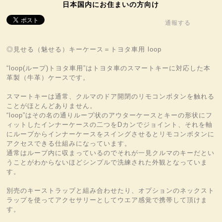
日本国内にお住まいの方向け
通報する
◎見せる（魅せる）キーケース＝トヨタ車用 loop
“loop(ループ)トヨタ車用”はトヨタ車のスマートキーに対応した本
革製（牛革）ケースです。
スマートキーは通常、クルマのドア開閉のリモコンボタンを触れる
ことがほとんどありません。
“loop”はその名の通りループ状のアウターケースとキーの形状にフ
ィットしたインナーケースの二つをDカンでジョイント、それを軸
にループからインナーケースをスイングさせるとリモコンボタンに
アクセスできる仕組みになっています。
通常はループ内に収まっているのでそれが一見クルマのキーだとい
うことがわからないほどシンプルで洗練された外観となっていま
す。
別売のキーストラップと組み合わせたり、オプションのネックスト
ラップを使ってアクセサリーとしてウエア感覚で携帯して頂けま
す。