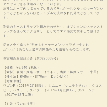
アクセスできる仕組みになっています。
通常はループ内に収まっているのでそれが一見クルマのキーだとい
うことがわからないほどシンプルで洗練された外観となっていま
す。
別売のキーストラップと組み合わせたり、オプションのネックスト
ラップを使ってアクセサリーとしてウエア感覚で携帯して頂けま
す。
従来と全く違った“見せるキーケース”という発想で生まれ
た“loop”はあなたと愛車の関係をより濃密なものにします。
※実用新案登録済み（第3220885号）
【価格】¥5,940（税込）
【素材】表面：姫路レザー（牛革）、裏面：姫路レザー（牛革）
【外寸法】横45mm×縦70mm（Dカン除く）
【対象車種】
ワゴンR（2017年2月以降）、ジムニー（シエラを含む）、クロス
ビー、ハスラー、スイフト（2017年1月以降1）、スペーシア
（2017年12月以降）
【お取り扱いの注意】