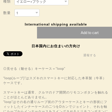
種類
数量
International shipping available
Add to cart
日本国内にお住まいの方向け
通報する
◎見せる（魅せる）キーケース＝“loop”
“loop(ループ)”はスズキのスマートキーに対応した本革製（牛革）
ケースです。
スマートキーは通常、クルマのドア開閉のリモコンボタンを触れる
ことがほとんどありません。
“loop”はその名の通りループ状のアウターケースとキーの形状にフ
ィットしたインナーケースの二つをDカンでジョイント、それを軸
にループからインナーケースをスイングさせるとリモコンボタンに