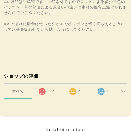
○本製品は牛革製です。天然素材ですのでロットによる多少の色の
バラつき、革の部位による風合いの違いは素材の性質上避けられま
せんのでご了承ください。
○水で濡れた場合は乾いたタオルでポンポンと軽く押さえるように
して水分を吸わせながら拭くようにしてください。
ショップの評価
すべて
132
2
2
Related product