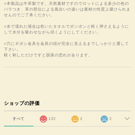
○本製品は牛革製です。天然素材ですのでロットによる多少の色の
バラつき、革の部位による風合いの違いは素材の性質上避けられま
せんのでご了承ください。
○水で濡れた場合は乾いたタオルでポンポンと軽く押さえるように
して水分を吸わせながら拭くようにしてください。
○穴にギボシ金具を金具の頭が完全に見えるまでしっかりと通して
下さい。
軽く刺しただけですと脱落の恐れがあります。
ショップの評価
すべて
132
2
2